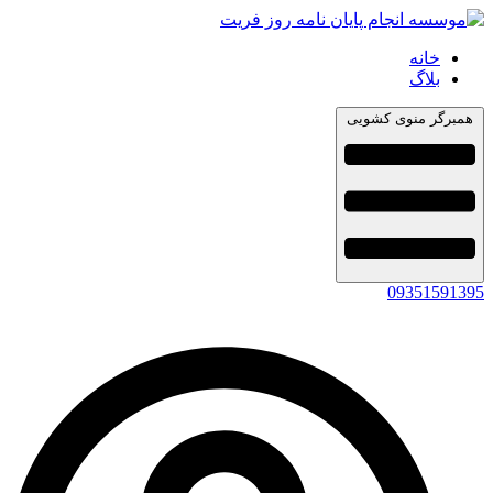
خانه
بلاگ
همبرگر منوی کشویی
09351591395