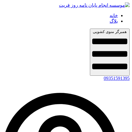
خانه
بلاگ
همبرگر منوی کشویی
09351591395