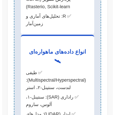
Rasterio, Scikit-learn)
✅ R: تحلیل‌های آماری و
زمین‌آمار
انواع داده‌های ماهواره‌ای
🛰️
✅ طیفی
(Multispectral/Hyperspectral):
لندست، سنتینل-۲، استر
✅ راداری (SAR): سنتینل-۱،
آلوس، ساروم
✅ لیدار (LiDAR): مدل‌های