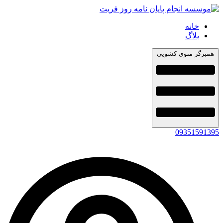
خانه
بلاگ
همبرگر منوی کشویی
09351591395