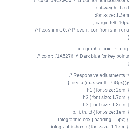
color: #4CAF50; /* Green for numbers/icons */
font-weight: bold;
font-size: 1.3em;
margin-left: 10px;
flex-shrink: 0; /* Prevent icon from shrinking */
}
.infographic-box li strong {
color: #1A5276; /* Dark blue for key points */
}
/* Responsive adjustments */
@media (max-width: 768px) {
h1 { font-size: 2em; }
h2 { font-size: 1.7em; }
h3 { font-size: 1.3em; }
p, li, th, td { font-size: 1em; }
.infographic-box { padding: 15px; }
.infographic-box p { font-size: 1.1em; }