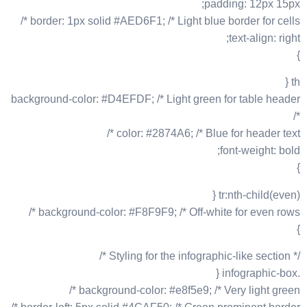
padding: 12px 15px;
border: 1px solid #AED6F1; /* Light blue border for cells */
text-align: right;
}
th {
background-color: #D4EFDF; /* Light green for table header
*/
color: #2874A6; /* Blue for header text */
font-weight: bold;
}
tr:nth-child(even) {
background-color: #F8F9F9; /* Off-white for even rows */
}
/* Styling for the infographic-like section */
.infographic-box {
background-color: #e8f5e9; /* Very light green */