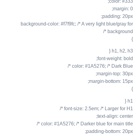
color: #333;
margin: 0;
padding: 20px;
background-color: #f7f9fc; /* A very light blue/gray for
background */
}
h1, h2, h3 {
font-weight: bold;
color: #1A5276; /* Dark Blue */
margin-top: 30px;
margin-bottom: 15px;
}
h1 {
font-size: 2.5em; /* Larger for H1 */
text-align: center;
color: #1A5276; /* Darker blue for main title */
padding-bottom: 20px;