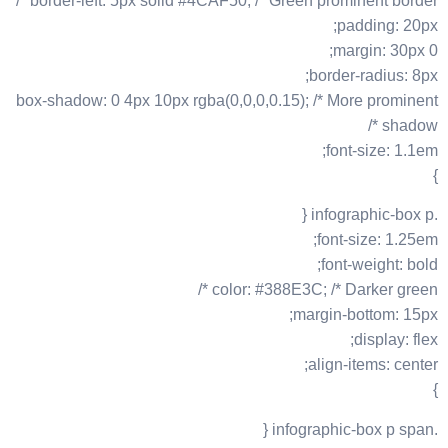
border-left: 5px solid #4CAF50; /* Green prominent border */
padding: 20px;
margin: 30px 0;
border-radius: 8px;
box-shadow: 0 4px 10px rgba(0,0,0,0.15); /* More prominent
shadow */
font-size: 1.1em;
}
.infographic-box p {
font-size: 1.25em;
font-weight: bold;
color: #388E3C; /* Darker green */
margin-bottom: 15px;
display: flex;
align-items: center;
}
.infographic-box p span {