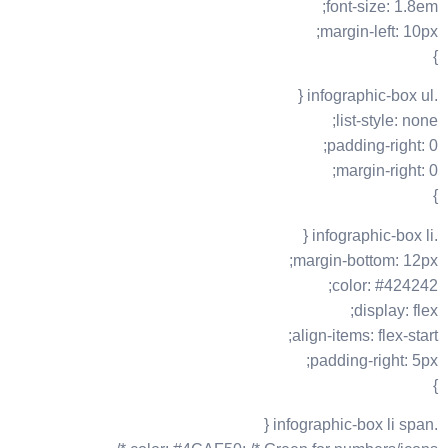
font-size: 1.8em;
margin-left: 10px;
}
.infographic-box ul {
list-style: none;
padding-right: 0;
margin-right: 0;
}
.infographic-box li {
margin-bottom: 12px;
color: #424242;
display: flex;
align-items: flex-start;
padding-right: 5px;
}
.infographic-box li span {