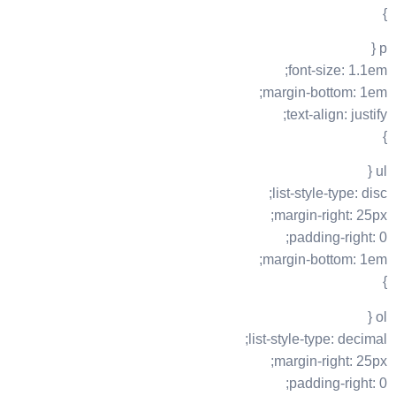
}
p {
font-size: 1.1em;
margin-bottom: 1em;
text-align: justify;
}
ul {
list-style-type: disc;
margin-right: 25px;
padding-right: 0;
margin-bottom: 1em;
}
ol {
list-style-type: decimal;
margin-right: 25px;
padding-right: 0;