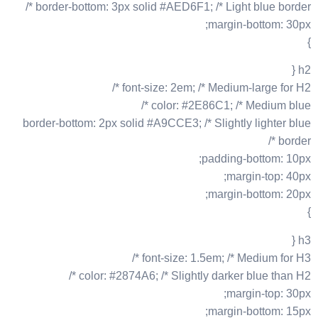
border-bottom: 3px solid #AED6F1; /* Light blue border */
margin-bottom: 30px;
}
h2 {
font-size: 2em; /* Medium-large for H2 */
color: #2E86C1; /* Medium blue */
border-bottom: 2px solid #A9CCE3; /* Slightly lighter blue
border */
padding-bottom: 10px;
margin-top: 40px;
margin-bottom: 20px;
}
h3 {
font-size: 1.5em; /* Medium for H3 */
color: #2874A6; /* Slightly darker blue than H2 */
margin-top: 30px;
margin-bottom: 15px;