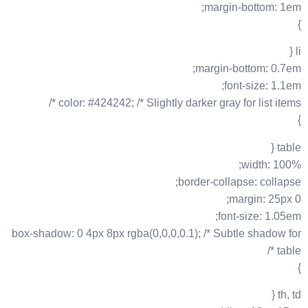
margin-bottom: 1em;
}
li {
margin-bottom: 0.7em;
font-size: 1.1em;
color: #424242; /* Slightly darker gray for list items */
}
table {
width: 100%;
border-collapse: collapse;
margin: 25px 0;
font-size: 1.05em;
box-shadow: 0 4px 8px rgba(0,0,0,0.1); /* Subtle shadow for
table */
}
th, td {