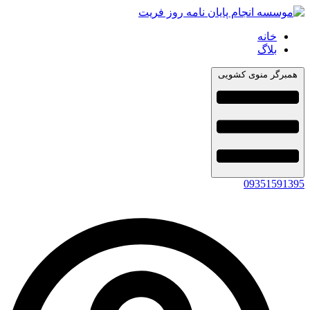
خانه
بلاگ
همبرگر منوی کشویی
09351591395