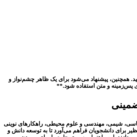
 مناسب (مثلاً H1: فونت سایز 32pt Bold، H2: 24pt Bold، H3: 18pt Bold) تنظیم نمایید. همچنین، پیشنهاد می‌شود برای یک ظاهر چشم‌نواز و
 پس‌زمینه و متن استفاده شود.**
ضمینی
ناسی، شیمی، مهندسی و علوم محیطی، راهکارهای نوینی
یر برای دانشجویان فراهم می‌آورد تا به توسعه دانش و