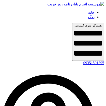
خانه
بلاگ
همبرگر منوی کشویی
09351591395