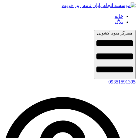
خانه
بلاگ
همبرگر منوی کشویی
09351591395