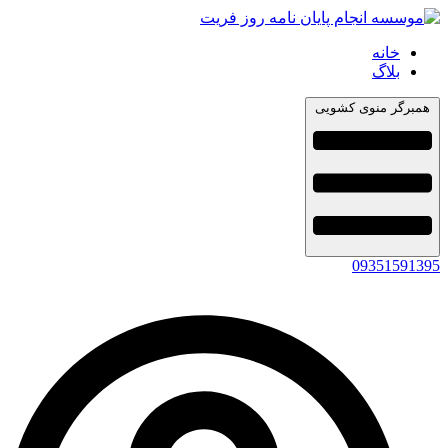
خانه
بلاگ
همبرگر منوی کشویی
09351591395