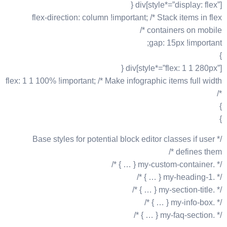
div[style*=”display: flex”] {
flex-direction: column !important; /* Stack items in flex
containers on mobile */
gap: 15px !important;
}
div[style*=”flex: 1 1 280px”] {
flex: 1 1 100% !important; /* Make infographic items full width
*/
}
}
/* Base styles for potential block editor classes if user
defines them */
/* .my-custom-container { … } */
/* .my-heading-1 { … } */
/* .my-section-title { … } */
/* .my-info-box { … } */
/* .my-faq-section { … } */