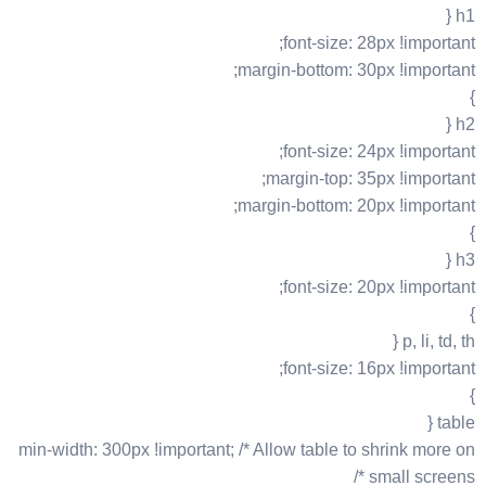
h1 {
font-size: 28px !important;
margin-bottom: 30px !important;
}
h2 {
font-size: 24px !important;
margin-top: 35px !important;
margin-bottom: 20px !important;
}
h3 {
font-size: 20px !important;
}
p, li, td, th {
font-size: 16px !important;
}
table {
min-width: 300px !important; /* Allow table to shrink more on
small screens */