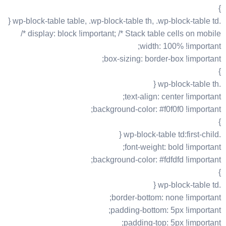
}
.wp-block-table table, .wp-block-table th, .wp-block-table td {
display: block !important; /* Stack table cells on mobile */
width: 100% !important;
box-sizing: border-box !important;
}
.wp-block-table th {
text-align: center !important;
background-color: #f0f0f0 !important;
}
.wp-block-table td:first-child {
font-weight: bold !important;
background-color: #fdfdfd !important;
}
.wp-block-table td {
border-bottom: none !important;
padding-bottom: 5px !important;
padding-top: 5px !important;