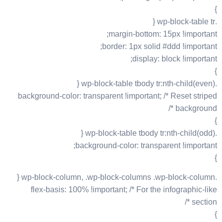
}
.wp-block-table tr {
margin-bottom: 15px !important;
border: 1px solid #ddd !important;
display: block !important;
}
.wp-block-table tbody tr:nth-child(even) {
background-color: transparent !important; /* Reset striped
background */
}
.wp-block-table tbody tr:nth-child(odd) {
background-color: transparent !important;
}
.wp-block-column, .wp-block-columns .wp-block-column {
flex-basis: 100% !important; /* For the infographic-like
section */
}