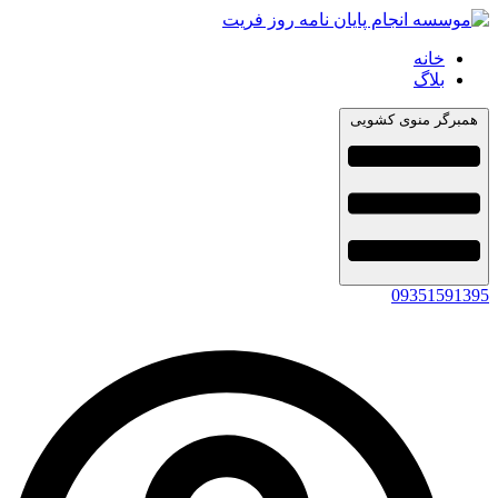
خانه
بلاگ
همبرگر منوی کشویی
09351591395