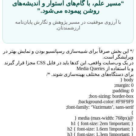
“مسیر علم، با گام‌های استوار و اندیشه‌های
روشن پیموده می‌شود.”
با آرزوی موفقیت در مسیر پژوهش و نگارش پایان‌نامه
ارزشمندتان.
/* این بخش صرفاً برای شبیه‌سازی رسپانسیو بودن و نمایش بهتر در
ویرایشگر است.
در یک وب‌سایت واقعی، این کدها باید در فایل CSS مجزا قرار گیرند
و با استفاده از Media Queries
برای دستگاه‌های مختلف بهینه‌سازی شوند. */
body {
margin: 0;
padding: 0;
box-sizing: border-box;
background-color: #F9F9F9;
font-family: ‘Vazirmatn’, sans-serif;
}
@media (max-width: 768px) {
h1 { font-size: 2em !important; }
h2 { font-size: 1.6em !important; }
h3 { font-size: 1.3em !important; }