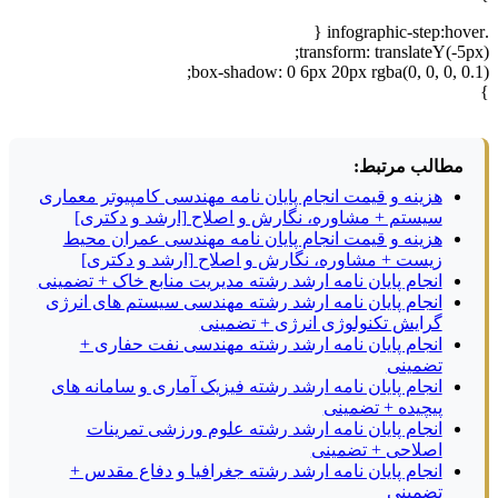
.infographic-step:hover {
transform: translateY(-5px);
box-shadow: 0 6px 20px rgba(0, 0, 0, 0.1);
}
مطالب مرتبط:
هزینه و قیمت انجام پایان نامه مهندسی کامپیوتر معماری
سیستم + مشاوره، نگارش و اصلاح [ارشد و دکتری]
هزینه و قیمت انجام پایان نامه مهندسی عمران محیط
زیست + مشاوره، نگارش و اصلاح [ارشد و دکتری]
انجام پایان نامه ارشد رشته مدیریت منابع خاک + تضمینی
انجام پایان نامه ارشد رشته مهندسی سیستم های انرژی
گرایش تکنولوژی انرژی + تضمینی
انجام پایان نامه ارشد رشته مهندسی نفت حفاری +
تضمینی
انجام پایان نامه ارشد رشته فیزیک آماری و سامانه های
پیچیده + تضمینی
انجام پایان نامه ارشد رشته علوم ورزشی تمرینات
اصلاحی + تضمینی
انجام پایان نامه ارشد رشته جغرافیا و دفاع مقدس +
تضمینی