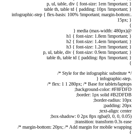
p, ul, table, div { font-size: 1em !important; }
table th, table td { padding: 10px !important; }
.infographic-step { flex-basis: 100% !important; margin-bottom:
15px; }
}
@media (max-width: 480px) {
h1 { font-size: 1.8em !important; }
h2 { font-size: 1.4em !important; }
h3 { font-size: 1.2em !important; }
p, ul, table, div { font-size: 0.9em !important; }
table th, table td { padding: 8px !important; }
}
/* Style for the infographic substitute */
.infographic-step {
flex: 1 1 280px; /* Base for tablets/laptops */
background-color: #F8FDFD;
border: 1px solid #B2DFDB;
border-radius: 10px;
padding: 20px;
text-align: center;
box-shadow: 0 2px 8px rgba(0, 0, 0, 0.05);
transition: transform 0.3s ease;
margin-bottom: 20px; /* Add margin for mobile wrapping */
}