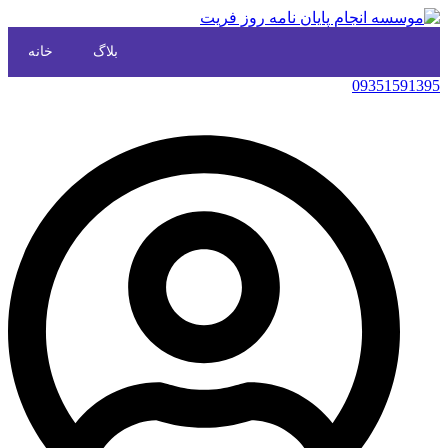
بلاگ
خانه
09351591395