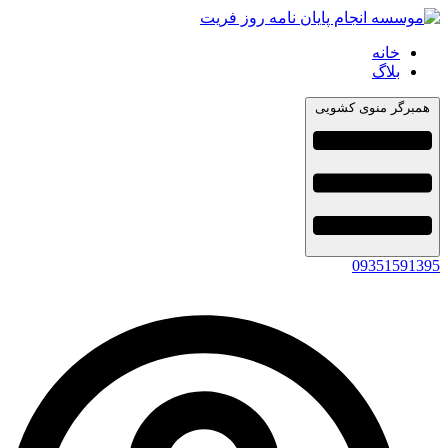
خانه
بلاگ
همبرگر منوی کشویی
09351591395