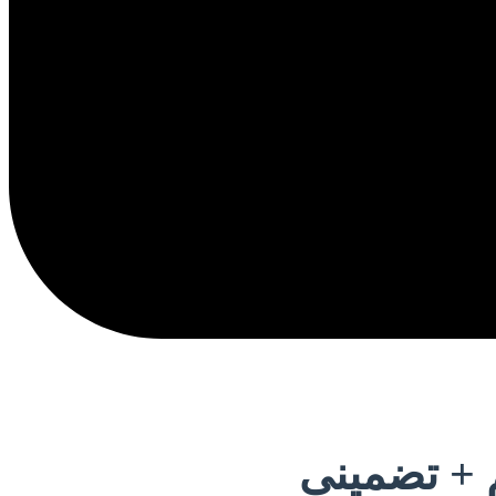
م + تضمینی