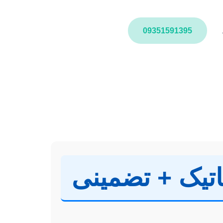
09351591395
ماتیک + تضمینی