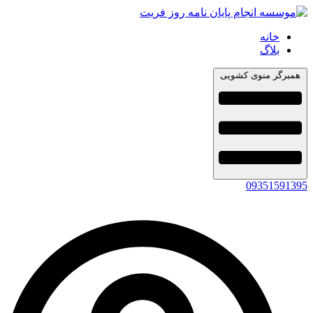
خانه
بلاگ
همبرگر منوی کشویی
09351591395