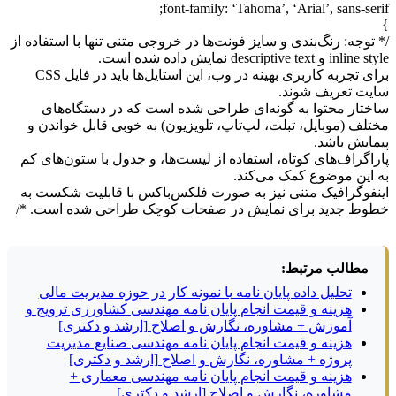
font-family: ‘Tahoma’, ‘Arial’, sans-serif;
}
/* توجه: رنگ‌بندی و سایز فونت‌ها در خروجی متنی تنها با استفاده از
inline style و descriptive text نمایش داده شده است.
برای تجربه کاربری بهینه در وب، این استایل‌ها باید در فایل CSS
سایت تعریف شوند.
ساختار محتوا به گونه‌ای طراحی شده است که در دستگاه‌های
مختلف (موبایل، تبلت، لپ‌تاپ، تلویزیون) به خوبی قابل خواندن و
پیمایش باشد.
پاراگراف‌های کوتاه، استفاده از لیست‌ها، و جدول با ستون‌های کم
به این موضوع کمک می‌کند.
اینفوگرافیک متنی نیز به صورت فلکس‌باکس با قابلیت شکست به
خطوط جدید برای نمایش در صفحات کوچک طراحی شده است. */
مطالب مرتبط:
تحلیل داده پایان نامه با نمونه کار در حوزه مدیریت مالی
هزینه و قیمت انجام پایان نامه مهندسی کشاورزی ترویج و
آموزش + مشاوره، نگارش و اصلاح [ارشد و دکتری]
هزینه و قیمت انجام پایان نامه مهندسی صنایع مدیریت
پروژه + مشاوره، نگارش و اصلاح [ارشد و دکتری]
هزینه و قیمت انجام پایان نامه مهندسی معماری +
مشاوره، نگارش و اصلاح [ارشد و دکتری]