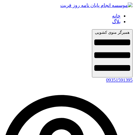
خانه
بلاگ
همبرگر منوی کشویی
09351591395