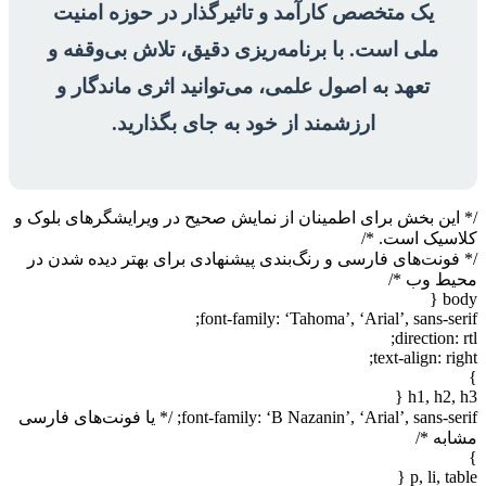
یک متخصص کارآمد و تاثیرگذار در حوزه امنیت
ملی است. با برنامه‌ریزی دقیق، تلاش بی‌وقفه و
تعهد به اصول علمی، می‌توانید اثری ماندگار و
ارزشمند از خود به جای بگذارید.
/* این بخش برای اطمینان از نمایش صحیح در ویرایشگرهای بلوک و
کلاسیک است. */
/* فونت‌های فارسی و رنگ‌بندی پیشنهادی برای بهتر دیده شدن در
محیط وب */
body {
font-family: ‘Tahoma’, ‘Arial’, sans-serif;
direction: rtl;
text-align: right;
}
h1, h2, h3 {
font-family: ‘B Nazanin’, ‘Arial’, sans-serif; /* یا فونت‌های فارسی
مشابه */
}
p, li, table {