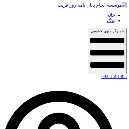
خانه
بلاگ
همبرگر منوی کشویی
09351591395