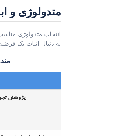
متدولوژی و ا
انتخاب متدولوژی مناسب 
به دنبال اثبات یک فرضیه
متدو
پژوهش تجربی (l Research