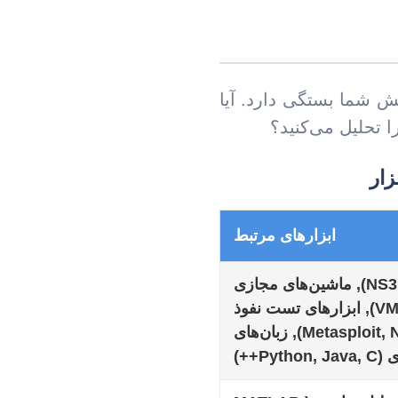
ش شما بستگی دارد. آیا
 تحلیل می‌کنید؟
زار
ابزارهای مرتبط
شبیه‌سازها (NS3, GNS3), ماشین‌های مجازی
(VMware, VirtualBox), ابزارهای تست نفوذ
(Metasploit, Nmap, Burp Suite), زبان‌های
P++)