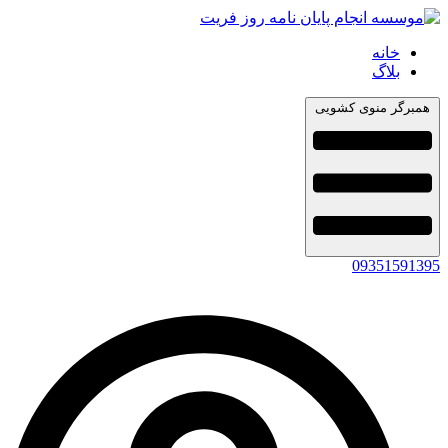
خانه
بلاگ
همبرگر منوی کشویی
09351591395