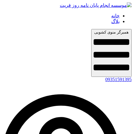
خانه
بلاگ
همبرگر منوی کشویی
09351591395