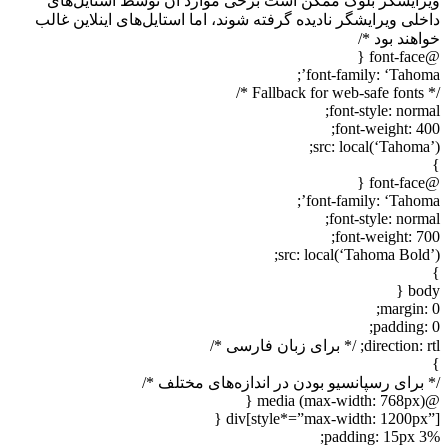
ویرایشگر بلوک ممکن است برخی موارد آن توسط استایل‌های
داخلی ویرایشگر نادیده گرفته شوند، اما استایل‌های اینلاین غالب
خواهند بود */
@font-face {
font-family: ‘Tahoma’;
/* Fallback for web-safe fonts */
font-style: normal;
font-weight: 400;
src: local(‘Tahoma’);
}
@font-face {
font-family: ‘Tahoma’;
font-style: normal;
font-weight: 700;
src: local(‘Tahoma Bold’);
}
body {
margin: 0;
padding: 0;
direction: rtl; /* برای زبان فارسی */
}
/* برای رسپانسیو بودن در اندازه‌های مختلف */
@media (max-width: 768px) {
div[style*=”max-width: 1200px”] {
padding: 15px 3%;