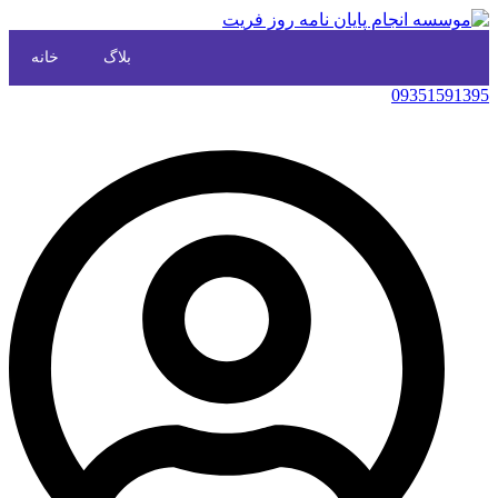
بلاگ
خانه
09351591395