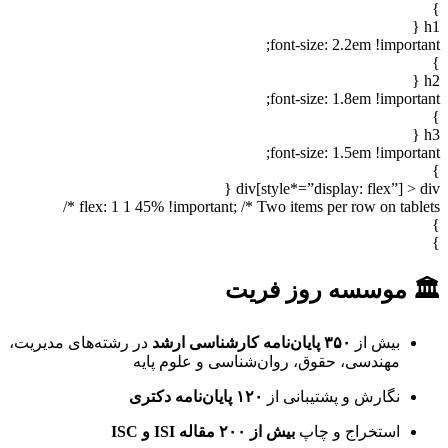
}
h1 {
font-size: 2.2em !important;
}
h2 {
font-size: 1.8em !important;
}
h3 {
font-size: 1.5em !important;
}
div[style*=”display: flex”] > div {
flex: 1 1 45% !important; /* Two items per row on tablets */
}
}
🏛 موسسه روز فریت
بیش از
۳۵۰ پایان‌نامه کارشناسی ارشد
در رشته‌های مدیریت،
مهندسی، حقوق، روان‌شناسی و علوم پایه
نگارش و پشتیبانی از
۱۲۰ پایان‌نامه دکتری
استخراج و چاپ
بیش از ۲۰۰ مقاله ISI و ISC