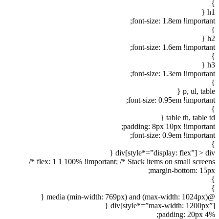
}
h1 {
font-size: 1.8em !important;
}
h2 {
font-size: 1.6em !important;
}
h3 {
font-size: 1.3em !important;
}
p, ul, table {
font-size: 0.95em !important;
}
table th, table td {
padding: 8px 10px !important;
font-size: 0.9em !important;
}
div[style*=”display: flex”] > div {
flex: 1 1 100% !important; /* Stack items on small screens */
margin-bottom: 15px;
}
}
@media (min-width: 769px) and (max-width: 1024px) {
div[style*=”max-width: 1200px”] {
padding: 20px 4%;