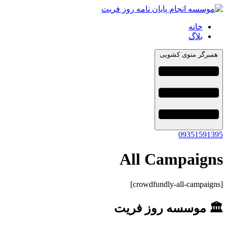
خانه
بلاگ
همبرگر منوی کشویی
09351591395
All Campaigns
[crowdfundly-all-campaigns]
🏛 موسسه روز فریت